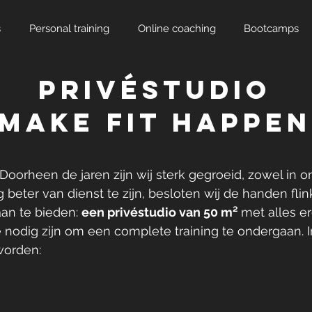
s
Personal training
Online coaching
Bootcamps
PRIVéSTUDIO
mAKE fIT hAPPEN
. Doorheen de jaren zijn wij sterk gegroeid, zowel in 
 beter van dienst te zijn, besloten wij de handen fl
aan te bieden:
een privéstudio van 50 m²
met alles er
ie nodig zijn om een complete training te ondergaan. 
worden: